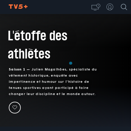
L'étoffe des
athlètes
Saison 1 —
Julien Magalhães, spécialiste du
vêtement historique, enquête avec
impertinence et humour sur l'histoire de
tenues sportives ayant participé à faire
changer leur discipline et le monde autour.