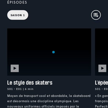
ÉPISODES
SAISON 1
Le style des skaters
L'épé
S01 • E01 | 6 min
S01 • E0
Moyen de transport cool et abordable, le skateboard
« En gard
est désormais une discipline olympique. Les
français
nouveaux uniformes officiels imposés par le
Perfecti