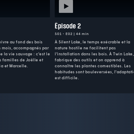
Épisode 2
S01 • E02 | 44 min
vivre au fond des bois
À Silent Lake, le temps exécrable et la
n mois, accompagnés par
nature hostile ne facilitent pas
e la vie sauvage : c'est le
l'installation dans les bois. À Twin Lake
s familles de Joëlle et
fabrique des outils et on apprend à
ia et Marcelle.
connaître les plantes comestibles. Les
habitudes sont bouleversées, l'adaptat
est difficile.