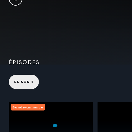
ÉPISODES
SAISON 1
Bande-annonce