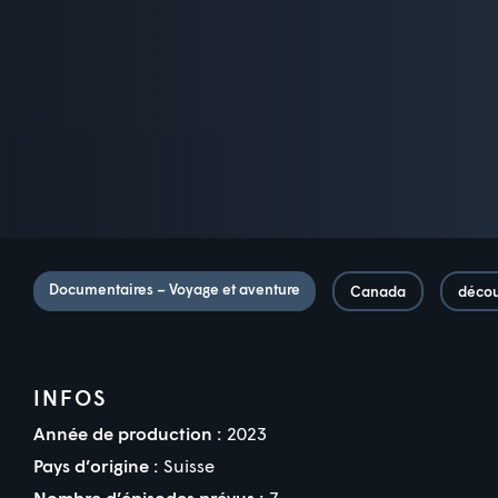
Documentaires – Voyage et aventure
Canada
décou
INFOS
Année de production :
2023
Pays d’origine :
Suisse
Nombre d’épisodes prévus :
7