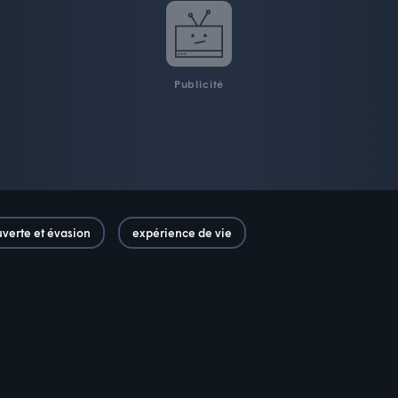
Publicité
verte et évasion
expérience de vie