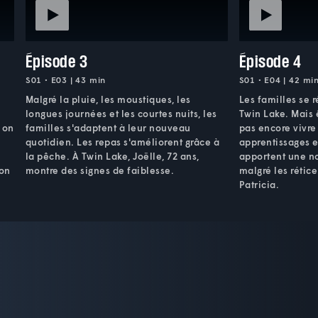
Épisode 3
Épisode 4
S01 • E03 | 43 min
S01 • E04 | 42 mi
Malgré la pluie, les moustiques, les
Les familles se 
longues journées et les courtes nuits, les
Twin Lake. Mais 
, on
familles s'adaptent à leur nouveau
pas encore vivre
quotidien. Les repas s'améliorent grâce à
apprentissages 
la pêche. À Twin Lake, Joëlle, 72 ans,
apportent une n
ion
montre des signes de faiblesse.
malgré les rétic
Patricia.