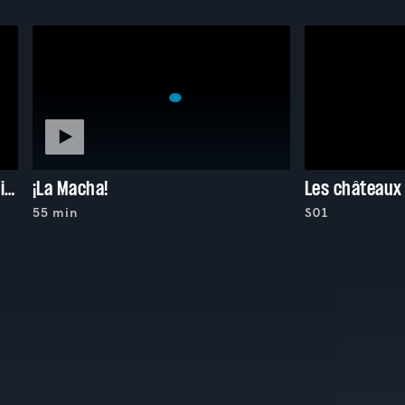
Le mystère des Mayas : des origines à la chute
¡La Macha!
Les châteaux
55 min
S01