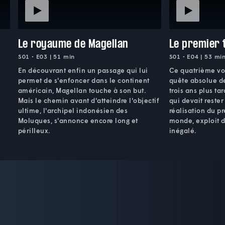
Le royaume de Magellan
Le premier 
S01 • E03 | 51 min
S01 • E04 | 53 mi
En découvrant enfin un passage qui lui
Ce quatrième vol
permet de s'enfoncer dans le continent
quête absolue d
américain, Magellan touche à son but.
trois ans plus t
Mais le chemin avant d'atteindre l'objectif
qui devait rester
ultime, l'archipel indonésien des
réalisation du p
Moluques, s'annonce encore long et
monde, exploit 
périlleux.
inégalé.