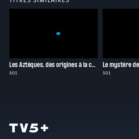
Les Aztèques, des origines à la chute
S01
S01