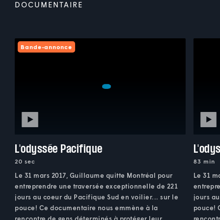
DOCUMENTAIRE
Bande-annonce
L'odyssée Pacifique
L'ody
20 sec
83 min
Le 31 mars 2017, Guillaume quitte Montréal pour
Le 31 m
entreprendre une traversée exceptionnelle de 221
entrepr
jours au coeur du Pacifique Sud en voilier... sur le
jours au
pouce! Ce documentaire nous emmène à la
pouce! 
rencontre de gens déterminés à protéger leur
rencont