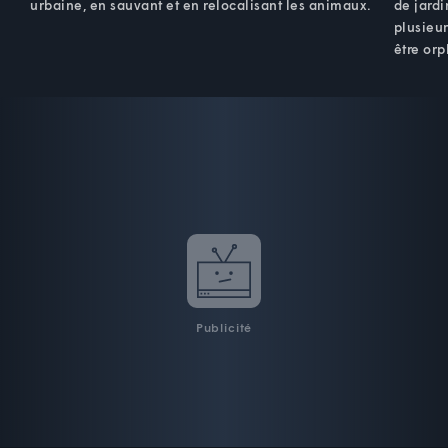
urbaine, en sauvant et en relocalisant les animaux.
de jardi
plusieur
être orp
Publicité