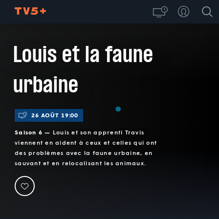
Louis et la faune
urbaine
26 AOÛT 19:00
Saison 6 —
Louis et son apprenti Travis
viennent en aident à ceux et celles qui ont
des problèmes avec la faune urbaine, en
sauvant et en relocalisant les animaux.