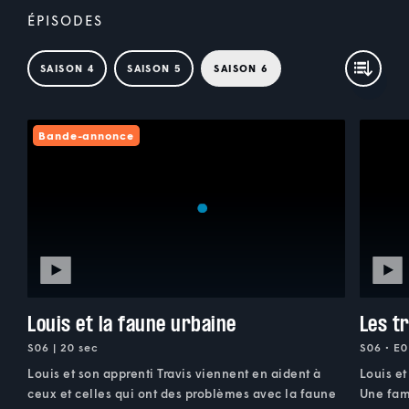
ÉPISODES
SAISON 4
SAISON 5
SAISON 6
Bande-annonce
Louis et la faune urbaine
Les t
S06 | 20 sec
S06 • E0
Louis et son apprenti Travis viennent en aident à
Louis et
ceux et celles qui ont des problèmes avec la faune
Une fami