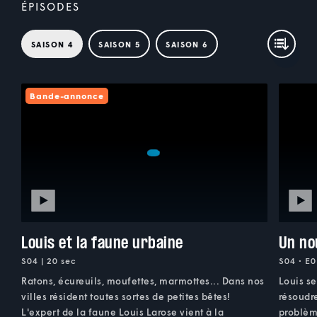
ÉPISODES
SAISON 4
SAISON 5
SAISON 6
Bande-annonce
Louis et la faune urbaine
Un no
S04 | 20 sec
S04 • E0
Ratons, écureuils, moufettes, marmottes... Dans nos
Louis se
villes résident toutes sortes de petites bêtes!
résoudre
L'expert de la faune Louis Larose vient à la
problèm