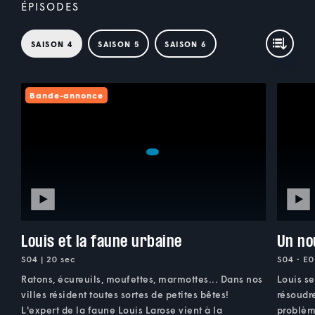
ÉPISODES
SAISON 4
SAISON 5
SAISON 6
Bande-annonce
Louis et la faune urbaine
Un no
S04 | 20 sec
S04 • E0
Ratons, écureuils, moufettes, marmottes... Dans nos
Louis se
villes résident toutes sortes de petites bêtes!
résoudre
L'expert de la faune Louis Larose vient à la
problèm