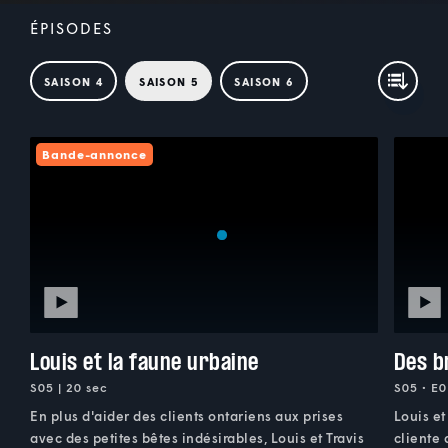
ÉPISODES
SAISON 4
SAISON 5
SAISON 6
Bande-annonce
Louis et la faune urbaine
Des b
S05 | 20 sec
S05 • E0
En plus d'aider des clients ontariens aux prises
Louis et
avec des petites bêtes indésirables, Louis et Travis
cliente 