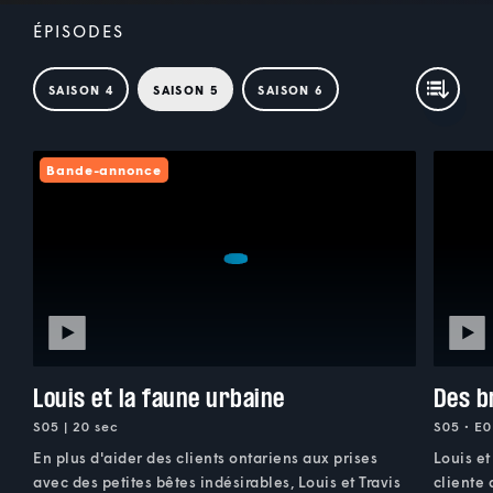
ÉPISODES
SAISON 4
SAISON 5
SAISON 6
Bande-annonce
Louis et la faune urbaine
Des b
S05 | 20 sec
S05 • E0
En plus d'aider des clients ontariens aux prises
Louis et
avec des petites bêtes indésirables, Louis et Travis
cliente 