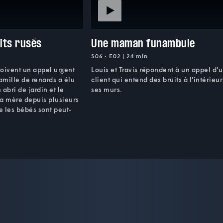
tits rusés
Une maman funambule
S06 • E02 | 24 min
eçoivent un appel urgent
Louis et Travis répondent à un appel d'
famille de renards a élu
client qui entend des bruits à l'intérieu
abri de jardin et le
ses murs.
 la mère depuis plusieurs
ue les bébés sont peut-