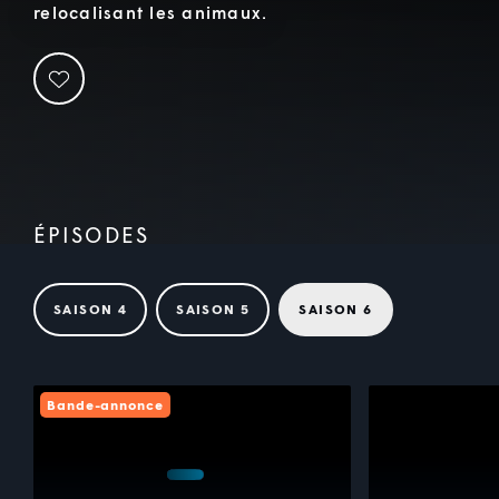
relocalisant les animaux.
ÉPISODES
SAISON 4
SAISON 5
SAISON 6
Bande-annonce