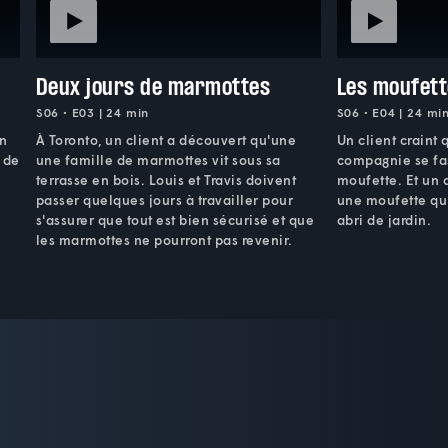
Deux jours de marmottes
Les moufet
S06 • E03 | 24 min
S06 • E04 | 24 mi
un
À Toronto, un client a découvert qu'une
Un client craint
r de
une famille de marmottes vit sous sa
compagnie se fa
terrasse en bois. Louis et Travis doivent
moufette. Et un a
passer quelques jours à travailler pour
une moufette qu
s'assurer que tout est bien sécurisé et que
abri de jardin.
les marmottes ne pourront pas revenir.