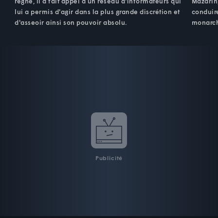
règne, il a fait appel à un réseau d'informateurs qui
Mazarin,
lui a permis d'agir dans la plus grande discrétion et
conduire
d'asseoir ainsi son pouvoir absolu.
monarch
Publicité