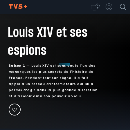
Louis XIV et ses
espions
Saison 1 —
Louis XIV est sans doute l'un des
monarques les plus secrets de l'histoire de
France. Pendant tout son règne, il a fait
appel à un réseau d'informateurs qui lui a
permis d'agir dans la plus grande discrétion
et d'asseoir ainsi son pouvoir absolu.