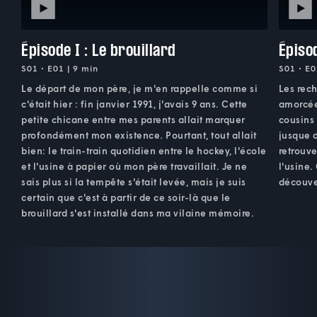
Épisode I : Le brouillard
Épiso
S01 • E01 | 9 min
S01 • E0
Le départ de mon père, je m'en rappelle comme si
Les rec
c'était hier : fin janvier 1991, j'avais 9 ans. Cette
amorcée
petite chicane entre mes parents allait marquer
cousins 
profondément mon existence. Pourtant, tout allait
jusque 
bien: le train-train quotidien entre le hockey, l'école
retrouve
et l'usine à papier où mon père travaillait. Je ne
l'usine.
sais plus si la tempête s'était levée, mais je suis
découver
certain que c'est à partir de ce soir-là que le
brouillard s'est installé dans ma vilaine mémoire.