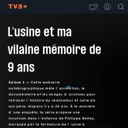
L'usine et ma
vilaine mémoire de
9 ans
Saison 1 —
Cette websérie
autobiographique mêle l´animation, le
documentaire et les images d´archives pour
retracer l´histoire du réalisateur et celle de
son père, disparu il y a 26 ans. À la manière
d´une enquête, la série propose une
incursion dans l´enfance de Philippe Belley,
marquée par la fermeture de l´usine à