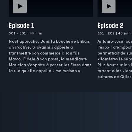
Épisode 1
Épisode 2
S01 • E01 | 44 min
S01 • E02 | 45 min
Noël approche. Dans la boucherie Elikan,
Antonio-José joue
on s'active. Giovanni s'apprête à
l'espoir d'empoch
transmettre son commerce à son fils
permettrait de sur
Marco. Fidèle à son poste, la mendiante
kilomètres le sépa
Maricica s'apprête à passer les Fêtes dans
Plus haut sur la v
la rue qu'elle appelle « ma maison ».
torrentielles vie
cultures de Gilles