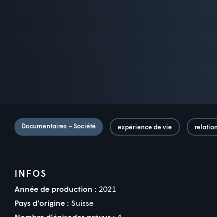
Documentaires – Société
expérience de vie
relati
INFOS
Année de production :
2021
Pays d’origine :
Suisse
Nombre d’épisodes prévus :
4