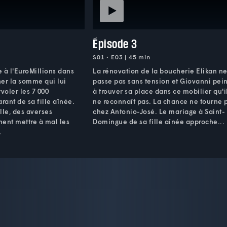
Épisode 3
S01 • E03 | 45 min
 à l'EuroMillions dans
La rénovation de la boucherie Elikan ne
er la somme qui lui
passe pas sans tension et Giovanni pei
voler les 7 000
à trouver sa place dans ce mobilier qu'i
rant de sa fille aînée.
ne reconnaît pas. La chance ne tourne 
ille, des averses
chez Antonio-José. Le mariage à Saint-
nnent mettre à mal les
Domingue de sa fille aînée approche...
.