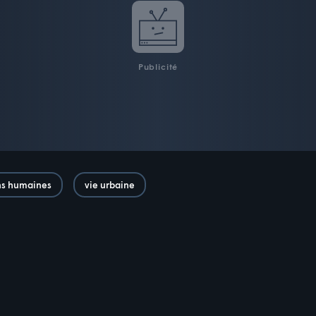
Publicité
ons humaines
vie urbaine