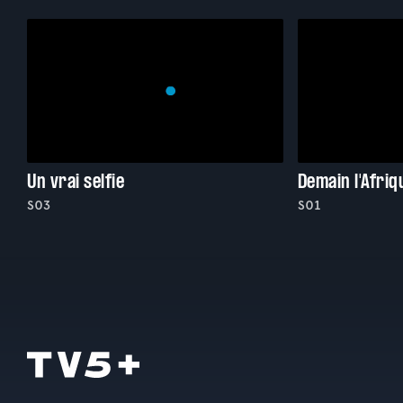
Un vrai selfie
Demain l'Afriq
S03
S01