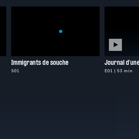
Immigrants de souche
Journal d'un
S01
E01 | 53 min