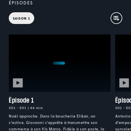
ÉPISODES
SAISON 1
Épisode 1
Épiso
S01 • E01 | 44 min
S01 • E0
Noël approche. Dans la boucherie Elikan, on
Antonio-
s'active. Giovanni s'apprête à transmettre son
d'empoc
commerce à son fils Marco. Fidèle à son poste, la
survoler