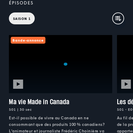
ÉPISODES
SAISON 1
Bande-annonce
Ma vie Made in Canada
Les dé
S01 | 30 sec
S01 • E0
Est-il possible de vivre au Canada en ne
Au fil d
consommant que des produits 100 % canadiens?
de la pr
L'animateur et journaliste Frédéric Choinière va
apparte