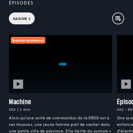
ÉPISODES
SAISON 1
Bande-annonce
Machine
Épiso
S01 | 1 min
S01 • E0
Alors qu'une unité de commandos de la DRSD est à
Une jeu
ses trousses, une jeune femme part de cacher dans
enfance
une petite ville de province. Elle hérite du surnom «
d'élect