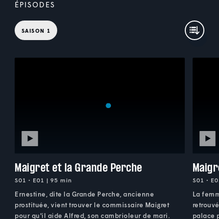
ÉPISODES
SAISON 1
Maigret et la Grande Perche
Maigr
S01 • E01 | 95 min
S01 • E0
Ernestine, dite la Grande Perche, ancienne
La femm
prostituée, vient trouver le commissaire Maigret
retrouvé
pour qu'il aide Alfred, son cambrioleur de mari.
palace p