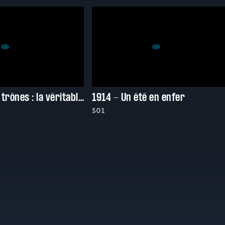
La guerre des trônes : la véritable histoire de l'Europe
1914 - Un été en enfer
S01