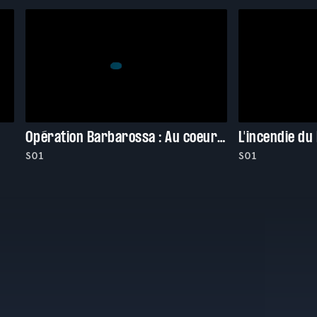
Opération Barbarossa : Au coeur des ténèbres
S01
S01