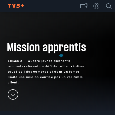
Mission apprentis
Saison 2 —
Quatre jeunes apprentis
romands relèvent un défi de taille : réaliser
sous l'oeil des caméras et dans un temps
limité une mission confiée par un véritable
client.