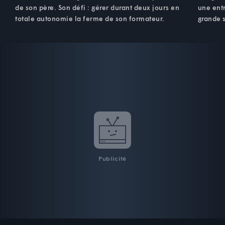
de son père. Son défi : gérer durant deux jours en
une entr
totale autonomie la ferme de son formateur.
grande s
Publicité