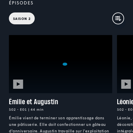
ÉPISODES
SAISON 2
Émilie et Augustin
Léoni
S02 • E01 | 44 min
S02 • E0
Émilie vient de terminer son apprentissage dans
Léonie,
une pâtisserie. Elle doit confectionner un gâteau
décorati
d'anniversaire. Augustin travaille sur l'exploitation
intégra