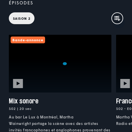
ÉPISODES
SAISON 2
Bande-annonce
Mix sonore
Franc
S02 | 20 sec
S02 • E0
Au bar Le Lux à Montréal, Martha
Martha 
Wainwright partage la scène avec des artistes
Radio et
invités francophones et anglophones provenant des