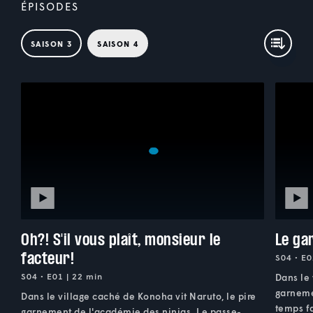
ÉPISODES
SAISON 3
SAISON 4
Oh?! S'il vous plaît, monsieur le
Le ga
facteur!
S04 • E0
S04 • E01 | 22 min
Dans le 
garneme
Dans le village caché de Konoha vit Naruto, le pire
temps fa
garnement de l'académie des ninjas. Le passe-