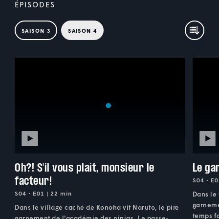
ÉPISODES
SAISON 3
SAISON 4
Oh?! S'il vous plaît, monsieur le
Le ga
facteur!
S04 • E0
S04 • E01 | 22 min
Dans le 
garneme
Dans le village caché de Konoha vit Naruto, le pire
temps fa
garnement de l'académie des ninjas. Le passe-