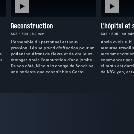
Reconstruction
L'hôpital et
S02 • E04 | 51 min
S02 • E05 | 48 mi
L'ensemble du personnel est sous
Après avoir subi
pression. Léo se prend d'affection pour un
retourne travaill
e
patient souffrant de fièvre et de douleurs
recommandation
ts
étranges après l'amputation d'une jambe.
commencer par Co
De son côté, Nina a la charge de Sandrine,
climat s'est durc
une patiente que connaît bien Costa.
de N'Guyen, est 