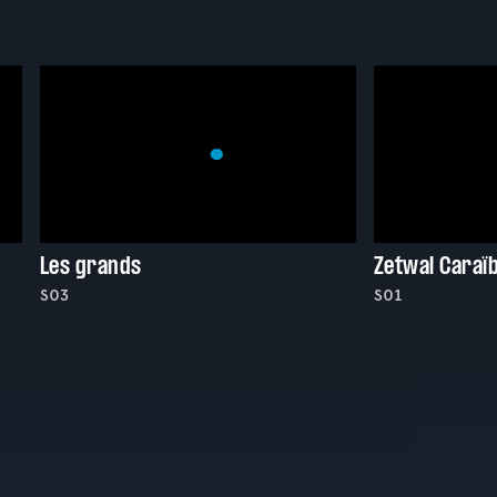
Les grands
Zetwal Caraï
S03
S01