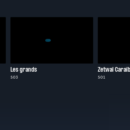
Les grands
Zetwal Caraï
S03
S01