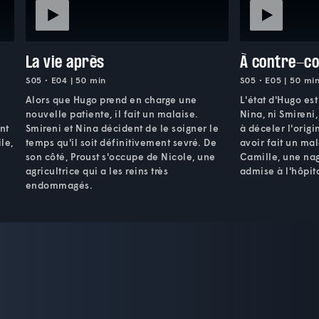
La vie après
À contre-c
S05 • E04 | 50 min
S05 • E05 | 50 mi
Alors que Hugo prend en charge une
L'état d'Hugo est
nouvelle patiente, il fait un malaise.
Nina, ni Smireni
nt
Smireni et Nina décident de le soigner le
à déceler l'orig
le,
temps qu'il soit définitivement sevré. De
avoir fait un mal
son côté, Proust s'occupe de Nicole, une
Camille, une nag
agricultrice qui a les reins très
admise à l'hôpita
endommagés.