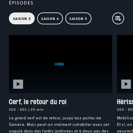
ÉPISODES
SAISON 3
SAISON 4
SAISON 5
Cerf, le retour du roi
Héris
S03 • E01 | 25 min
S03 • E0
Le grand cerf est de retour, jusqu'aux portes de
Mobilis
Genève. Mais peut-on vraiment cohabiter avec cet
Et si, e
ongulé dans des forêts jardinées et à deux pas des
oeuvrait