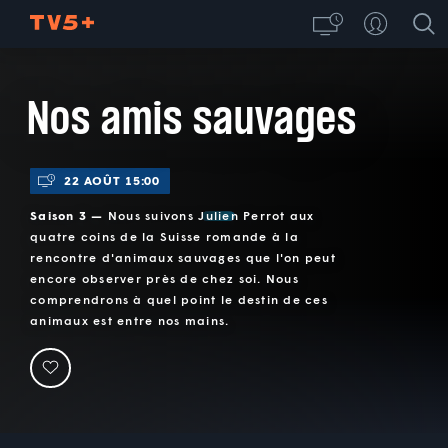
Nos amis sauvages
22 AOÛT 15:00
Saison 3 —
Nous suivons Julien Perrot aux
quatre coins de la Suisse romande à la
rencontre d'animaux sauvages que l'on peut
encore observer près de chez soi. Nous
comprendrons à quel point le destin de ces
animaux est entre nos mains.