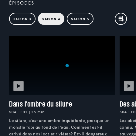
ÉPISODES
SAISON 3
SAISON 4
SAISON 5
Dans l'ombre du silure
Des a
S04 • E01 | 25 min
S04 • E0
Le silure, c'est une ombre inquiétante, presque un
Les abei
monstre tapi au fond de l'eau. Comment est-il
connu. M
arrivé dans nos lacs et rivières? Est-il dangereux
sauvage