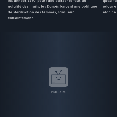
les années 1960, pour faire baisser le taux de
quasi fa
natalité des Inuits, les Danois lancent une politique
retour e
de stérilisation des femmes, sans leur
élan ne 
consentement.
Publicité