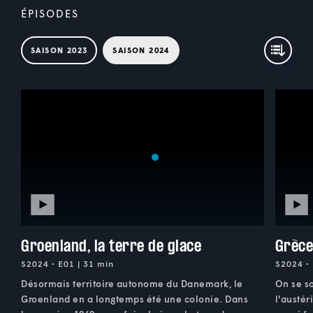
ÉPISODES
SAISON 2023
SAISON 2024
Groenland, la terre de glace
Grèce
S2024 • E01 | 31 min
S2024 • 
Désormais territoire autonome du Danemark, le
On se s
Groenland en a longtemps été une colonie. Dans
l'austér