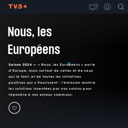
Nous, les
Européens
Saison 2024 —
« Nous, les Européens » parle
d'Europe, mais surtout de celles et de ceux
qui la font, et de toutes les initiatives
positives qui y fleurissent : l'émission montre
les solutions inventées par nos voisins pour
répondre à nos enjeux communs.