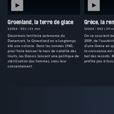
Groenland, la terre de glace
Grèce, la re
S2024 • E01 | 31 min
S2024 • E02 | 29 m
Désormais territoire autonome du
On se souvient d
Danemark, le Groenland en a longtemps
2009, de l'austér
été une colonie. Dans les années 1960,
d'une Grèce en qu
pour faire baisser le taux de natalité des
la croissance est 
Inuits, les Danois lancent une politique de
bat des records. 
stérilisation des femmes, sans leur
profite pas à tous
consentement.