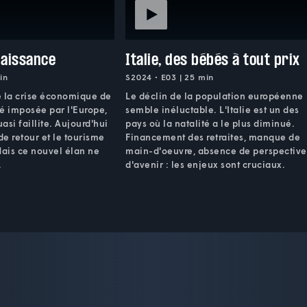
naissance
Italie, des bébés à tout prix
in
S2024 • E03 | 25 min
e la crise économique de
Le déclin de la population européenne
ité imposée par l'Europe,
semble inéluctable. L'Italie est un des
asi faillite. Aujourd'hui
pays où la natalité a le plus diminué.
de retour et le tourisme
Financement des retraites, manque de
Mais ce nouvel élan ne
main-d'oeuvre, absence de perspective
.
d'avenir : les enjeux sont cruciaux.