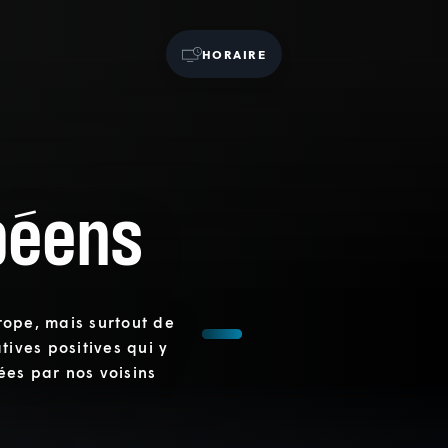
HORAIRE
péens
rope, mais surtout de
atives positives qui y
tées par nos voisins