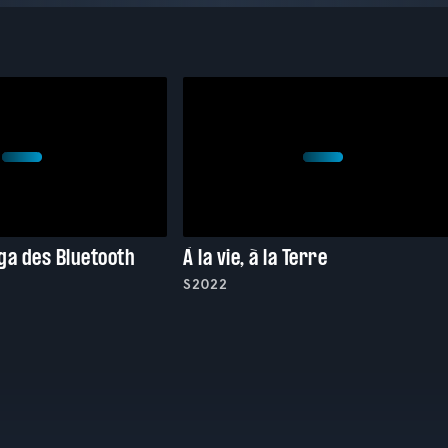
aga des Bluetooth
À la vie, à la Terre
S2022