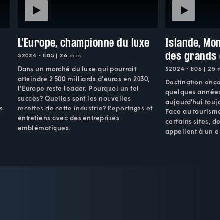
L'Europe, championne du luxe
Islande, Mon
des grands
S2024 • E05 | 26 min
Dans un marché du luxe qui pourrait
S2024 • E06 | 25 
atteindre 2 500 milliards d'euros en 2030,
Destination enco
l'Europe reste leader. Pourquoi un tel
quelques années,
succès? Quelles sont les nouvelles
aujourd'hui toujo
s
recettes de cette industrie? Reportages et
Face au tourism
entretiens avec des entreprises
certains sites, d
emblématiques.
appellent à un 