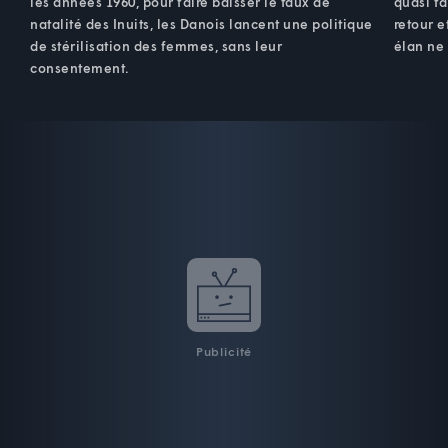
les années 1960, pour faire baisser le taux de
quasi fa
natalité des Inuits, les Danois lancent une politique
retour e
de stérilisation des femmes, sans leur
élan ne 
consentement.
Publicité