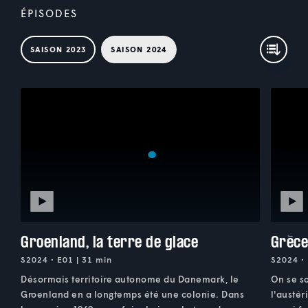
ÉPISODES
SAISON 2023
SAISON 2024
Groenland, la terre de glace
Grèce
S2024 • E01 | 31 min
S2024 • 
Désormais territoire autonome du Danemark, le
On se s
Groenland en a longtemps été une colonie. Dans
l'austér