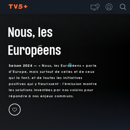
Nous, les
Européens
Saison 2024 —
« Nous, les Européens » parle
d'Europe, mais surtout de celles et de ceux
qui la font, et de toutes les initiatives
positives qui y fleurissent : l'émission montre
les solutions inventées par nos voisins pour
répondre à nos enjeux communs.