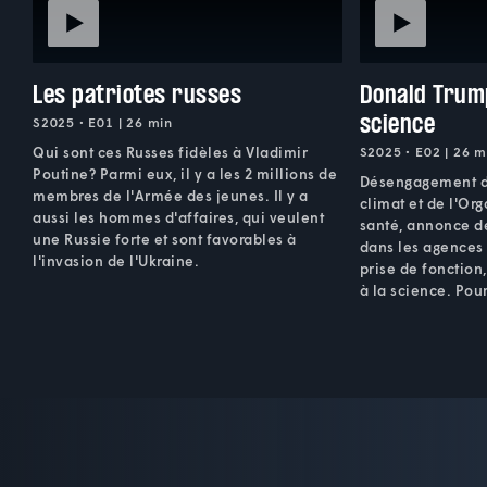
Les patriotes russes
Donald Trum
science
S2025 • E01 | 26 min
Qui sont ces Russes fidèles à Vladimir
S2025 • E02 | 26 m
Poutine? Parmi eux, il y a les 2 millions de
Désengagement de
membres de l'Armée des jeunes. Il y a
climat et de l'Or
aussi les hommes d'affaires, qui veulent
santé, annonce d
une Russie forte et sont favorables à
dans les agences 
l'invasion de l'Ukraine.
prise de fonction
à la science. Pou