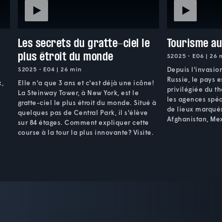
Les secrets du gratte-ciel le
Tourisme au
plus étroit du monde
S2025 • E06 | 26 
S2025 • E04 | 26 min
Depuis l'invasion
Russie, le pays 
x,
Elle n'a que 3 ans et c'est déjà une icône!
privilégiée du t
La Steinway Tower, à New York, est le
les agences spéc
gratte-ciel le plus étroit du monde. Situé à
de lieux marqués
quelques pas de Central Park, il s'élève
Afghanistan, Mex
sur 84 étages. Comment expliquer cette
course à la tour la plus innovante? Visite.