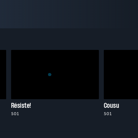
Résiste!
Cousu
S01
S01