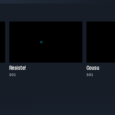
Résiste!
Cousu
S01
S01