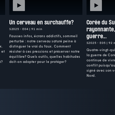
Un cerveau en surchauffe?
Corée du Su
rayonnante, 
S2025 • E04 | 91 min
guerre...
e
Fausses infos, écrans addictifs, sommeil
perturbé : notre cerveau saturé peine à
S2025 • E05 | 92 
x.
distinguer le vrai du faux. Comment
Quatre-vingt-qui
 et
résister à ces pressions et préserver notre
la guerre de Cor
équilibre? Quels outils, quelles habitudes
continue de vivr
é?
doit-on adopter pour le protéger?
conflit puisqu'au
signé avec son 
Nord.