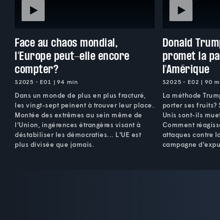
Face au chaos mondial,
Donald Trum
l'Europe peut-elle encore
promet la pa
compter?
l'Amérique
S2025 • E01 | 94 min
S2025 • E02 | 90 m
Dans un monde de plus en plus fracturé,
La méthode Trump 
les vingt-sept peinent à trouver leur place.
porter ses fruits?
Montée des extrêmes au sein même de
Unis sont-ils mue
l'Union, ingérences étrangères visant à
Comment réagisse
déstabiliser les démocraties... L'UE est
attaques contre l
plus divisée que jamais.
campagne d'expul