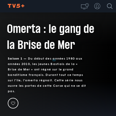
Omerta : le gang de
la Brise de Mer
Saison 1 —
Du début des années 1980 aux
années 2010, les jeunes Bastiais de la «
Brise de Mer » ont régné sur le grand
banditisme français. Durant tout ce temps
sur l'île, l'omerta régnait. Cette série nous
ouvre les portes de cette Corse qui ne se dit
pas.