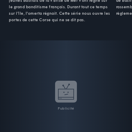
jeunes Bastiais de la « Brise de Mer » ont régné sur
de Basti
le grand banditisme français. Durant tout ce temps
rassemb
sur l'île, l'omerta régnait. Cette série nous ouvre les
règleme
portes de cette Corse qui ne se dit pas.
Publicité