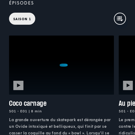
ÉPISODES
SAISON 1
Coco carnage
Au pi
S01 • E01 | 8 min
S01 • E0
La grande ouverture du skatepark est dérangée par
Le prem
un Ovide intoxiqué et belliqueux, qui finit par se
contre l
casser la coquille au fond du « bowl ». Lorsqu'il se
ridiculi