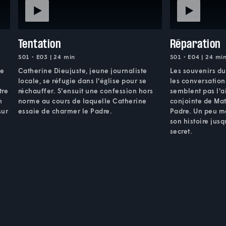
Tentation
Réparation
S01 • E03 | 24 min
S01 • E04 | 24 mi
re
Catherine Dieujuste, jeune journaliste
Les souvenirs du
locale, se réfugie dans l'église pour se
les conversation
tre
réchauffer. S'ensuit une confession hors
semblent pas l'a
n
norme au cours de laquelle Catherine
conjointe de Mat
sur
essaie de charmer le Padre.
Padre. Un peu ma
son histoire jusq
secret.