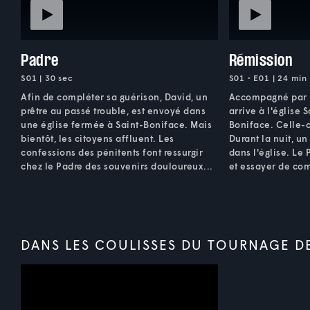
Padre
Rémission
S01 | 30 sec
S01 • E01 | 24 min
Afin de compléter sa guérison, David, un
Accompagné par M
prêtre au passé trouble, est envoyé dans
arrive à l'église S
une église fermée à Saint-Boniface. Mais
Boniface. Celle-ci
bientôt, les citoyens affluent. Les
Durant la nuit, u
confessions des pénitents font ressurgir
dans l'église. Le 
chez le Padre des souvenirs douloureux...
et essayer de co
DANS LES COULISSES DU TOURNAGE D