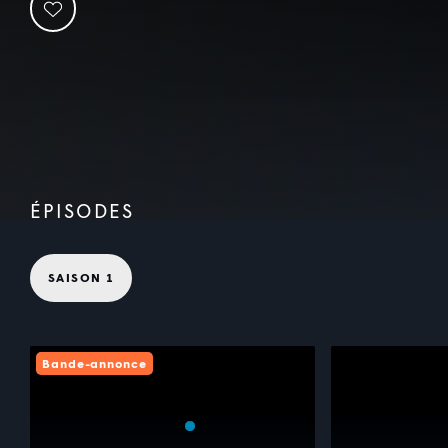
ÉPISODES
SAISON 1
Bande-annonce