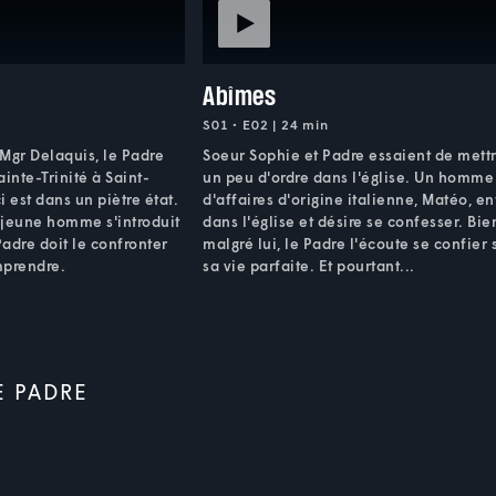
Abîmes
S01 • E02 | 24 min
gr Delaquis, le Padre
Soeur Sophie et Padre essaient de mett
ainte-Trinité à Saint-
un peu d'ordre dans l'église. Un homme
 est dans un piètre état.
d'affaires d'origine italienne, Matéo, en
n jeune homme s'introduit
dans l'église et désire se confesser. Bie
Padre doit le confronter
malgré lui, le Padre l'écoute se confier 
mprendre.
sa vie parfaite. Et pourtant...
E PADRE