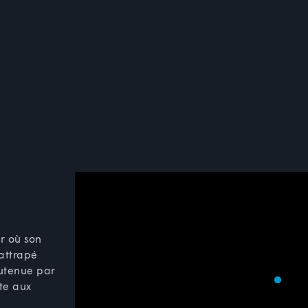
ur où son
rattrapé
outenue par
te aux