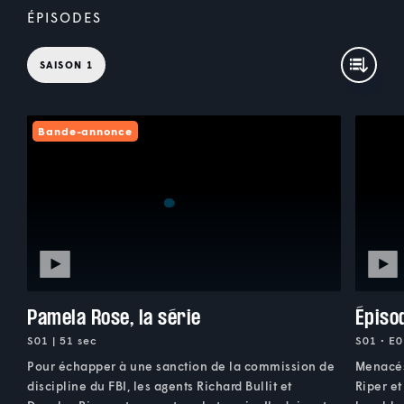
ÉPISODES
SAISON 1
Bande-annonce
Pamela Rose, la série
Épiso
S01 | 51 sec
S01 • E0
Pour échapper à une sanction de la commission de
Menacés 
discipline du FBI, les agents Richard Bullit et
Riper et