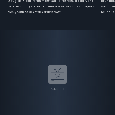
Douglas Riper retournent sur le terrain. Ils doivent
leur bla
arrêter un mystérieux tueur en série qui s'attaque à
youtubeu
des youtubeurs stars d'Internet.
leur sus
Publicité