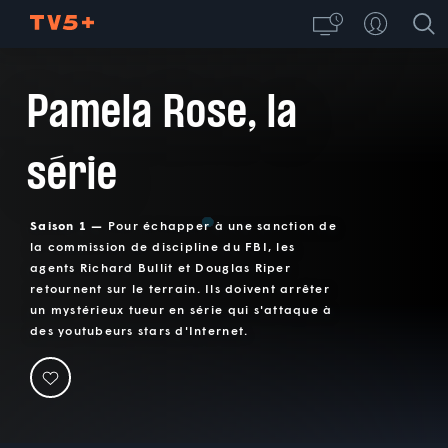
Pamela Rose, la
série
Saison 1 —
Pour échapper à une sanction de
la commission de discipline du FBI, les
agents Richard Bullit et Douglas Riper
retournent sur le terrain. Ils doivent arrêter
un mystérieux tueur en série qui s'attaque à
des youtubeurs stars d'Internet.