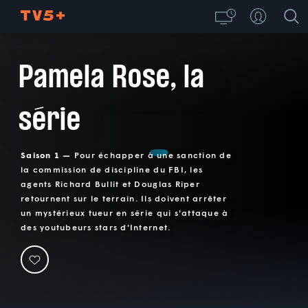
Pamela Rose, la
série
Saison 1 —
Pour échapper à une sanction de
la commission de discipline du FBI, les
agents Richard Bullit et Douglas Riper
retournent sur le terrain. Ils doivent arrêter
un mystérieux tueur en série qui s'attaque à
des youtubeurs stars d'Internet.