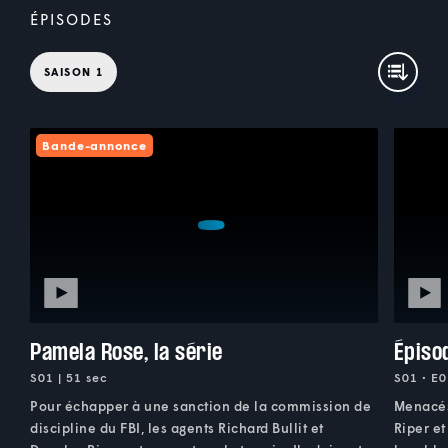
ÉPISODES
SAISON 1
Bande-annonce
Pamela Rose, la série
Épiso
S01 | 51 sec
S01 • E0
Pour échapper à une sanction de la commission de
Menacés 
discipline du FBI, les agents Richard Bullit et
Riper et