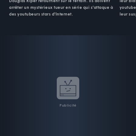
Douglas Riper retournent sur le terrain. Ils doivent
leur bla
arrêter un mystérieux tueur en série qui s'attaque à
youtubeu
des youtubeurs stars d'Internet.
leur sus
Publicité