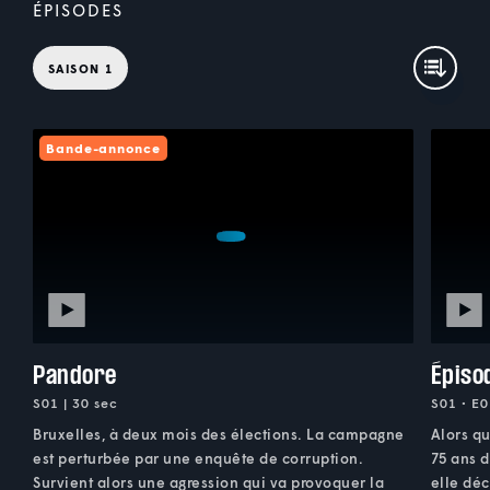
ÉPISODES
SAISON 1
Bande-annonce
Pandore
Épiso
S01 | 30 sec
S01 • E0
Bruxelles, à deux mois des élections. La campagne
Alors qu
est perturbée par une enquête de corruption.
75 ans 
Survient alors une agression qui va provoquer la
elle déc