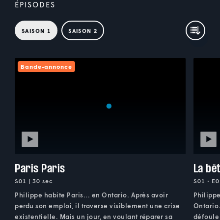
ÉPISODES
SAISON 1
SAISON 2
Bande-annonce
Paris Paris
La bê
S01 | 30 sec
S01 • E0
Philippe habite Paris... en Ontario. Après avoir
Philippe
perdu son emploi, il traverse visiblement une crise
Ontario.
existentielle. Mais un jour, en voulant réparer sa
défoule 