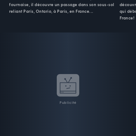
fournaise, il découvre un passage dans son sous-sol
découvr
reliant Paris, Ontario, à Paris, en France...
qui débo
France!
Publicité