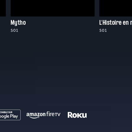
Mytho
L'Histoire en
S01
S01