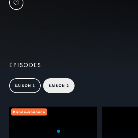
ÉPISODES
SAISON 1
SAISON 2
Bande-annonce