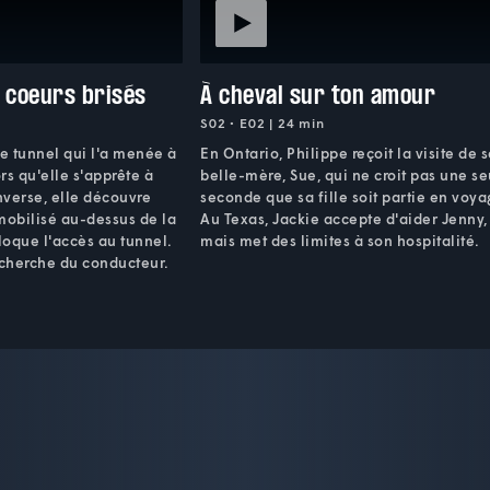
 coeurs brisés
À cheval sur ton amour
S02 • E02 | 24 min
le tunnel qui l'a menée à
En Ontario, Philippe reçoit la visite de 
ors qu'elle s'apprête à
belle-mère, Sue, qui ne croit pas une se
inverse, elle découvre
seconde que sa fille soit partie en voya
obilisé au-dessus de la
Au Texas, Jackie accepte d'aider Jenny,
oque l'accès au tunnel.
mais met des limites à son hospitalité.
echerche du conducteur.