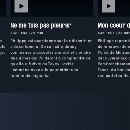
Ne me fais pas pleurer
Mon coeur d
S02 • E03 | 24 min
S02 • E04 | 24 mi
sa
Philippe est questionné sur la « disparition
Philippe reprend 
ule
» de sa femme. De son côté, Jenny
de retrouver Jen
ge.
commence à accepter son sort et cherche
l'aide de Marian
des signes qui l'aideront à comprendre ce
découvrent acci
qu'elle a à vivre au Texas. Jackie
l'embranchement
l'emmène avec elle pour aider une
Texas. Au bar Ja
famille de migrants.
son portefeuille.