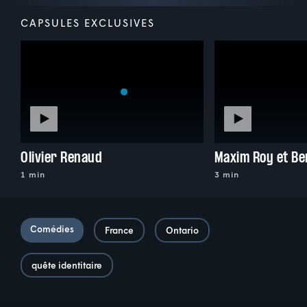
CAPSULES EXCLUSIVES
Olivier Renaud
Maxim Roy et Be
1 min
3 min
Comédies
France
Ontario
quête identitaire