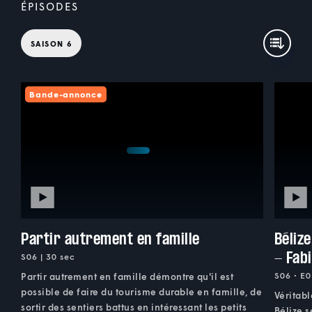
ÉPISODES
SAISON 6
Bande-annonce
Partir autrement en famille
Béliz
- Fab
S06 | 30 sec
S06 • E0
Partir autrement en famille démontre qu'il est
possible de faire du tourisme durable en famille, de
Véritabl
sortir des sentiers battus en intéressant les petits
Bélize s