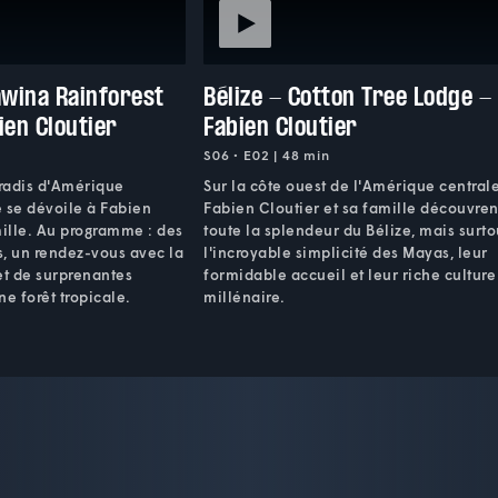
awina Rainforest
Bélize - Cotton Tree Lodge -
ien Cloutier
Fabien Cloutier
S06 • E02 | 48 min
aradis d'Amérique
Sur la côte ouest de l'Amérique centrale
e se dévoile à Fabien
Fabien Cloutier et sa famille découvren
mille. Au programme : des
toute la splendeur du Bélize, mais surto
es, un rendez-vous avec la
l'incroyable simplicité des Mayas, leur
et de surprenantes
formidable accueil et leur riche culture
ne forêt tropicale.
millénaire.