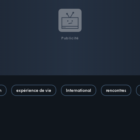
Publicité
n
expérience de vie
International
rencontres