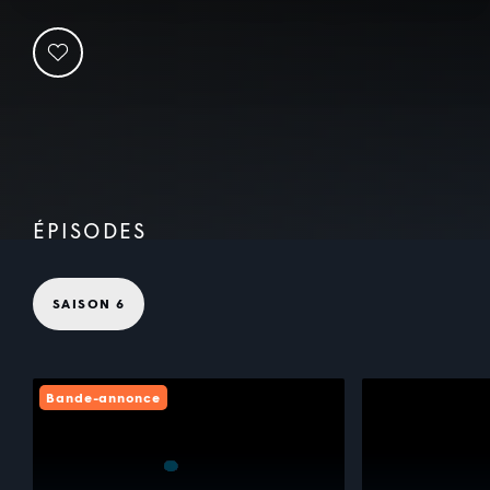
ÉPISODES
SAISON 6
Bande-annonce