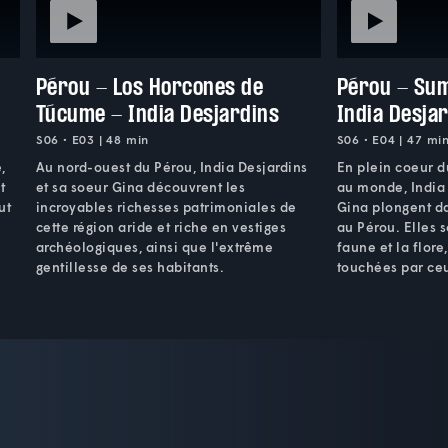
Pérou - Los Horcones de
Pérou - Sum
Túcume - India Desjardins
India Desja
S06 • E03 | 48 min
S06 • E04 | 47 mi
,
Au nord-ouest du Pérou, India Desjardins
En plein coeur 
t
et sa soeur Gina découvrent les
au monde, India 
ut
incroyables richesses patrimoniales de
Gina plongent d
cette région aride et riche en vestiges
au Pérou. Elles 
archéologiques, ainsi que l'extrême
faune et la flor
gentillesse de ses habitants.
touchées par ceu