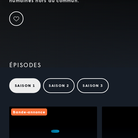
humaines hors du commun.
ÉPISODES
SAISON 1
SAISON 2
SAISON 3
Bande-annonce