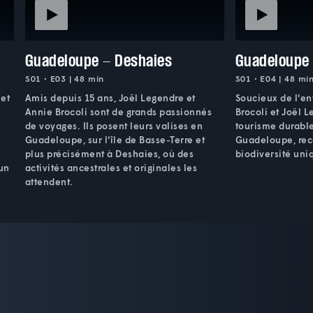
Guadeloupe - Deshaies
Guadeloupe 
S01 • E03 | 48 min
S01 • E04 | 48 mi
 et
Amis depuis 15 ans, Joël Legendre et
Soucieux de l'e
Annie Brocoli sont de grands passionnés
Brocoli et Joël L
de voyages. Ils posent leurs valises en
tourisme durable.
Guadeloupe, sur l'île de Basse-Terre et
Guadeloupe, rec
plus précisément à Deshaies, où des
biodiversité uni
un
activités ancestrales et originales les
attendent.