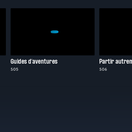
Guides d'aventures
Partir autrem
S05
S06