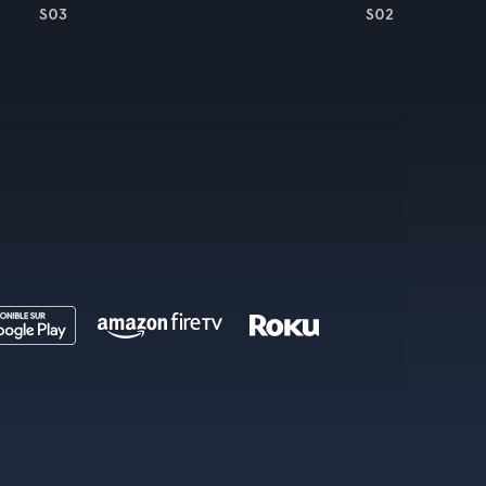
S03
S02