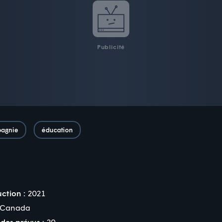
Publicité
pagnie
éducation
ction :
2021
Canada
des prévus :
20