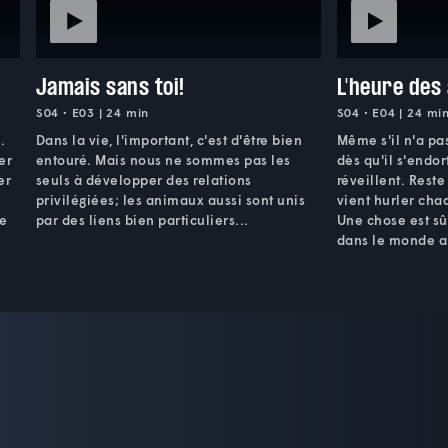
Jamais sans toi!
L'heure des
S04 • E03 | 24 min
S04 • E04 | 24 mi
.
Dans la vie, l'important, c'est d'être bien
Même s'il n'a pa
er
entouré. Mais nous ne sommes pas les
dès qu'il s'endor
er
seuls à développer des relations
réveillent. Reste
privilégiées; les animaux aussi sont unis
vient hurler chaq
de
par des liens bien particuliers...
Une chose est sûr
dans le monde a