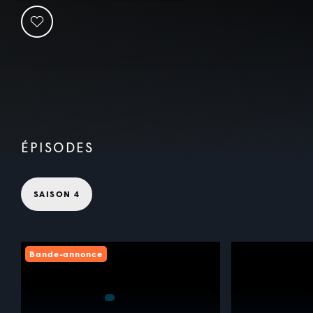
ÉPISODES
SAISON 4
Bande-annonce