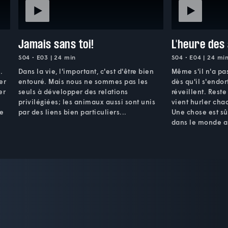
Jamais sans toi!
L'heure des
S04 • E03 | 24 min
S04 • E04 | 24 mi
.
Dans la vie, l'important, c'est d'être bien
Même s'il n'a pa
er
entouré. Mais nous ne sommes pas les
dès qu'il s'endor
er
seuls à développer des relations
réveillent. Reste
privilégiées; les animaux aussi sont unis
vient hurler chaq
de
par des liens bien particuliers...
Une chose est sûr
dans le monde a