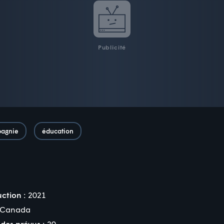
Publicité
pagnie
éducation
ction :
2021
Canada
des prévus :
20