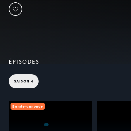
ÉPISODES
SAISON 4
Bande-annonce