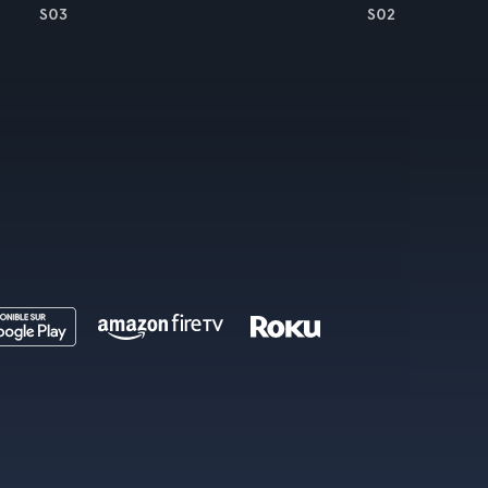
S03
S02