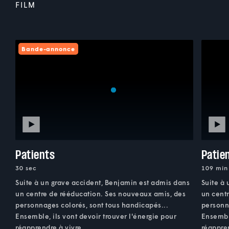
FILM
Bande-annonce
Patients
Patie
30 sec
109 min
Suite à un grave accident, Benjamin est admis dans
Suite à
un centre de rééducation. Ses nouveaux amis, des
un cent
personnages colorés, sont tous handicapés...
personna
Ensemble, ils vont devoir trouver l'énergie pour
Ensemble
réapprendre à vivre.
réappren