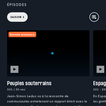
ÉPISODES
SAISON 1
Bande-annonce
Peuples souterrains
Espa
S01 | 30 sec
S01 • E0
Jean-Simon Leduc va à la rencontre de
En Espa
communautés entretenant un rapport étroit avec le
les grot