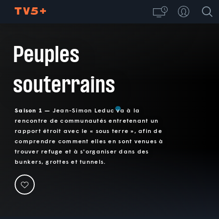
Peuples
souterrains
Saison 1 —
Jean-Simon Leduc va à la
rencontre de communautés entretenant un
rapport étroit avec le « sous terre », afin de
comprendre comment elles en sont venues à
trouver refuge et à s'organiser dans des
bunkers, grottes et tunnels.