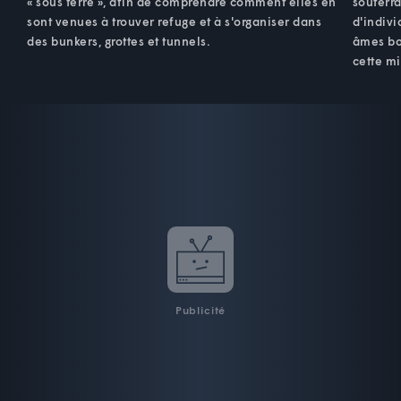
« sous terre », afin de comprendre comment elles en
souterra
sont venues à trouver refuge et à s'organiser dans
d'indivi
des bunkers, grottes et tunnels.
âmes bo
cette mi
Publicité