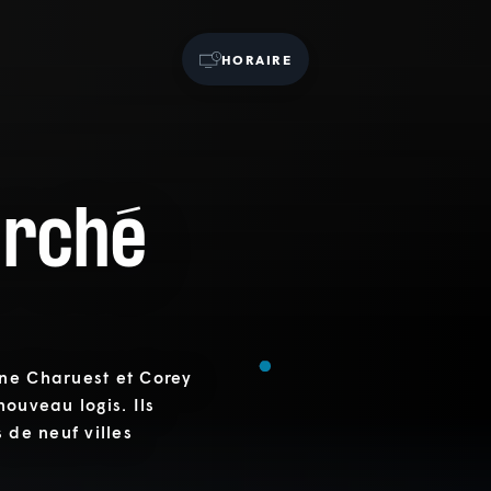
HORAIRE
erché
yne Charuest et Corey
ouveau logis. Ils
 de neuf villes