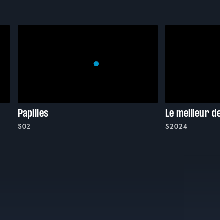
Papilles
Le meilleur d
S02
S2024