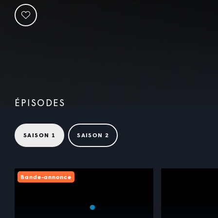
ÉPISODES
SAISON 1
SAISON 2
Bande-annonce