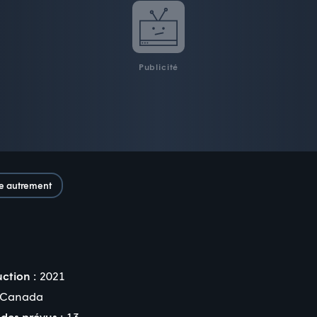
Publicité
re autrement
ction :
2021
Canada
des prévus :
13