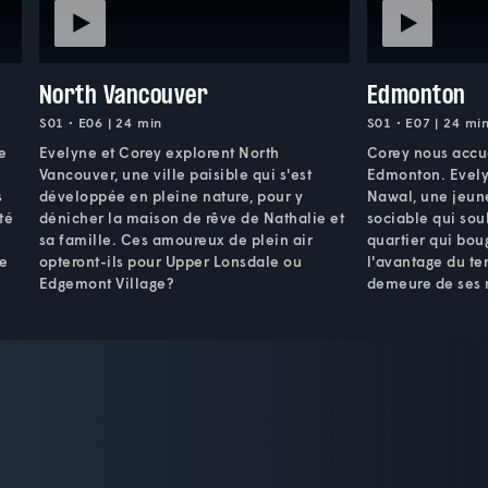
North Vancouver
Edmonton
S01 • E06 | 24 min
S01 • E07 | 24 mi
e
Evelyne et Corey explorent North
Corey nous accue
Vancouver, une ville paisible qui s'est
Edmonton. Evelyn
s
développée en pleine nature, pour y
Nawal, une jeune
té
dénicher la maison de rêve de Nathalie et
sociable qui sou
sa famille. Ces amoureux de plein air
quartier qui bou
le
opteront-ils pour Upper Lonsdale ou
l'avantage du ter
Edgemont Village?
demeure de ses 