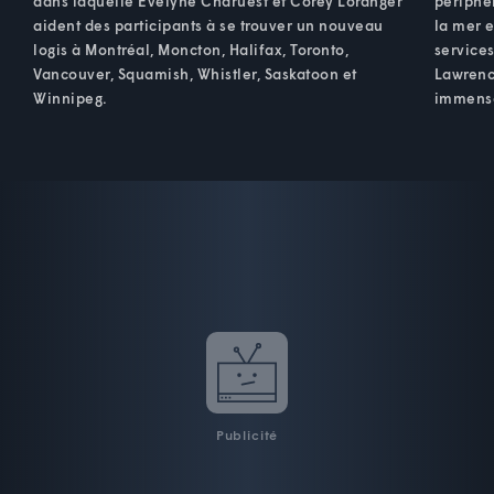
dans laquelle Evelyne Charuest et Corey Loranger
périphér
aident des participants à se trouver un nouveau
la mer e
logis à Montréal, Moncton, Halifax, Toronto,
service
Vancouver, Squamish, Whistler, Saskatoon et
Lawrence
Winnipeg.
immens
Publicité