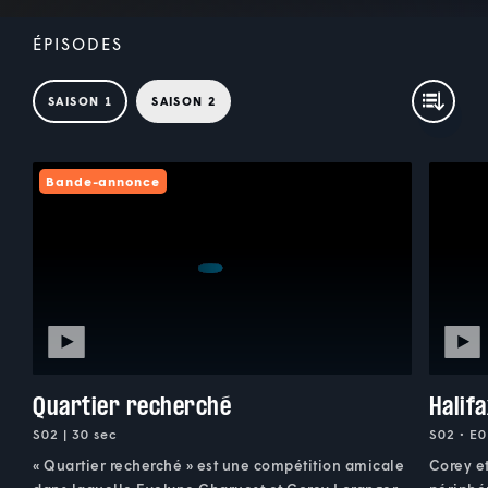
ÉPISODES
SAISON 1
SAISON 2
Bande-annonce
Quartier recherché
Halif
S02 | 30 sec
S02 • E0
« Quartier recherché » est une compétition amicale
Corey et