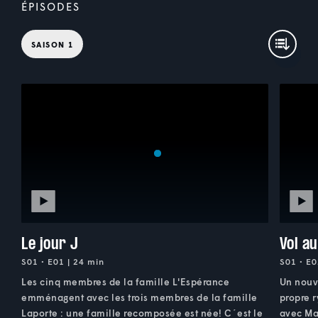
ÉPISODES
SAISON 1
Le jour J
Vol a
S01 • E01 | 24 min
S01 • E0
Les cinq membres de la famille L'Espérance
Un nouv
emménagent avec les trois membres de la famille
propre r
Laporte : une famille recomposée est née! C´est le
avec Mar